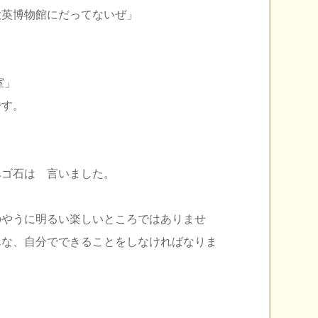
大英博物館にだってないぜ」
室」
です。
ベゴ石は 言いました。
のやうに明るい楽しいところではありませ
んな、自分でできることをしなければなりま
」