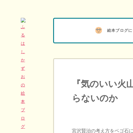
絵本ブログに
『気のいい火
らないのか
宮沢賢治の考え方をベゴ石