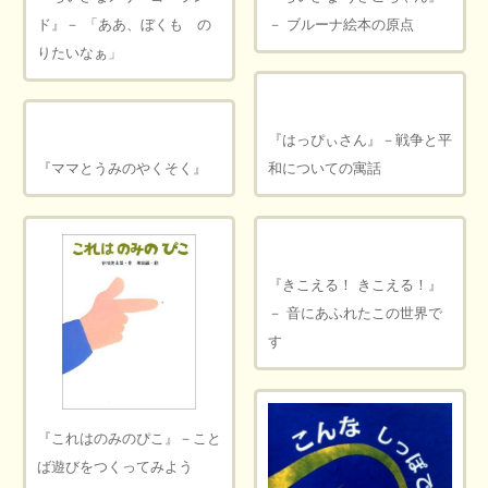
ド』－ 「ああ、ぼくも の
－ ブルーナ絵本の原点
りたいなぁ」
『はっぴぃさん』－戦争と平
『ママとうみのやくそく』
和についての寓話
『きこえる！ きこえる！』
－ 音にあふれたこの世界で
す
『これはのみのぴこ』－こと
ば遊びをつくってみよう