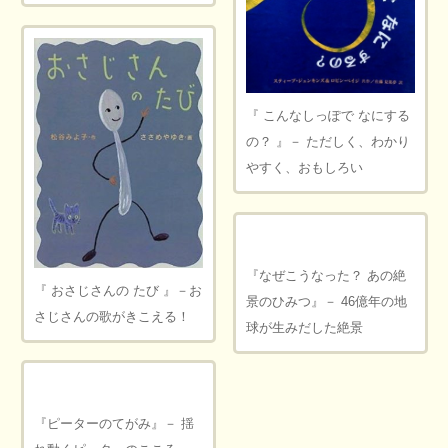
『 こんなしっぽで なにする
の？ 』－ ただしく、わかり
やすく、おもしろい
『なぜこうなった？ あの絶
『 おさじさんの たび 』－お
景のひみつ』－ 46億年の地
さじさんの歌がきこえる！
球が生みだした絶景
『ピーターのてがみ』－ 揺