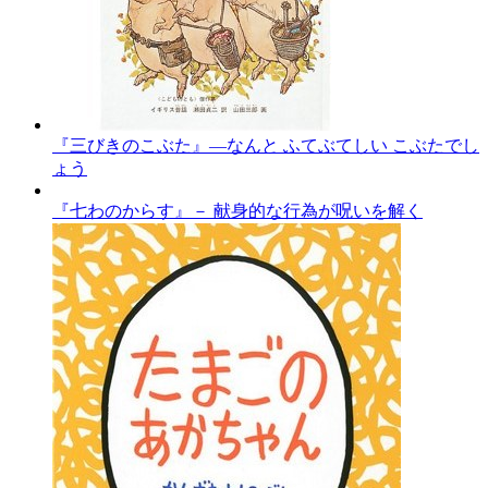
『三びきのこぶた』―なんと ふてぶてしい こぶたでし
ょう
『七わのからす』－ 献身的な行為が呪いを解く