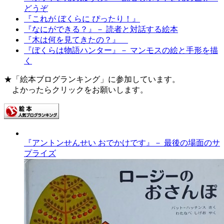
どうぞ
『これが ぼくらに ぴったり！』
『なにができる？』－ 読者と対話する絵本
『木は何を見てきたの？』
『ぼくらは物語ハンター』－ マンモスの絵と手形を描
く
★「絵本ブログランキング」に参加しています。
よかったらクリックをお願いします。
『アントンせんせい おでかけです』－ 最後の場面のサ
プライズ