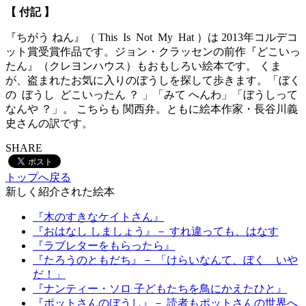
【 付記 】
『ちがう ねん』（ This Is Not My Hat ）は 2013年コルデコ
ット賞受賞作品です。ジョン・クラッセンの前作『どこいっ
たん』（クレヨンハウス）もおもしろい絵本です。 くま
が、盗まれたお気に入りのぼうしを探して歩きます。「ぼく
の ぼうし どこいったん ？ 」「みて へんわ」「ぼうしって
なんや ？」。 こちらも 関西弁。ともに絵本作家・長谷川義
史さんの訳です。
SHARE
トップへ戻る
新しく紹介された絵本
『木のすきなケイトさん』
『おはなし しましょう』－ すれ違っても、はなす
『ラブレターをもらったら』
『たろうのともだち』－ 「けらいなんて、ぼく いや
だ！」
『ナンティー・ソロ 子どもたちを鳥にかえたひと』
『ポットさんのぼうし』－ 読者もポットさんの世界へ