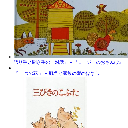
語り手と聞き手の「対話」－『ロージーのおさんぽ』
『 一つの花 』－ 戦争と家族の愛のはなし