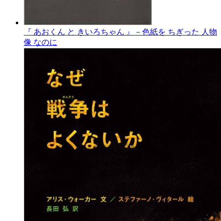
『 あおくん と きいろちゃん 』－色紙を ちぎった 人物
像 なのに