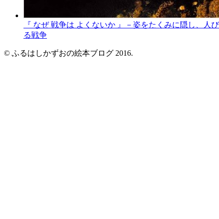
『 なぜ 戦争は よくないか 』－姿をたくみに隠し、人
る戦争
© ふるはしかずおの絵本ブログ 2016.