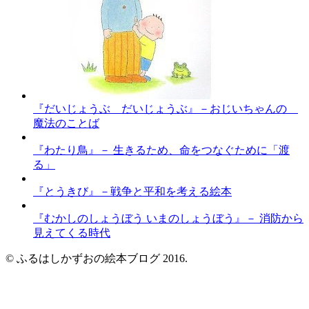
『だいじょうぶ だいじょうぶ』－おじいちゃんの
魔法のことば
『わたり鳥』－ 生きるため、命をつなぐために「渡
る」
『とうきび』－戦争と平和を考える絵本
『むかしのしょうぼう いまのしょうぼう』－ 消防から
見えてくる時代
© ふるはしかずおの絵本ブログ 2016.