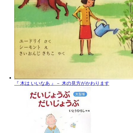
『 木は いいなあ 』－ 木の見方がかわります