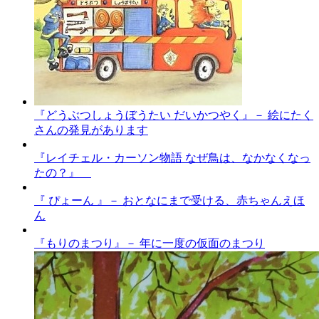
『どうぶつしょうぼうたい だいかつやく』－ 絵にたく
さんの発見があります
『レイチェル・カーソン物語 なぜ鳥は、なかなくなっ
たの？』
『 ぴょーん 』－ おとなにまで受ける、赤ちゃんえほ
ん
『もりのまつり』－ 年に一度の仮面のまつり