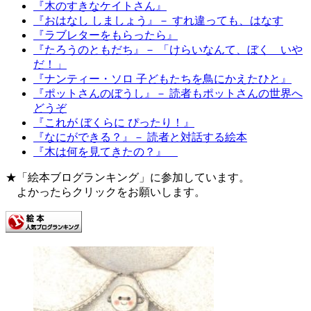
『木のすきなケイトさん』
『おはなし しましょう』－ すれ違っても、はなす
『ラブレターをもらったら』
『たろうのともだち』－ 「けらいなんて、ぼく いや
だ！」
『ナンティー・ソロ 子どもたちを鳥にかえたひと』
『ポットさんのぼうし』－ 読者もポットさんの世界へ
どうぞ
『これが ぼくらに ぴったり！』
『なにができる？』－ 読者と対話する絵本
『木は何を見てきたの？』
★「絵本ブログランキング」に参加しています。
よかったらクリックをお願いします。