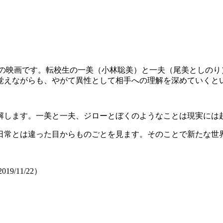
。
の映画です。転校生の一美（小林聡美）と一夫（尾美としのり
覚えながらも、やがて異性として相手への理解を深めていくと
解します。一美と一夫、ジローとぼくのようなことは現実には
日常とは違った目からものごとを見ます。そのことで新たな世
/11/22）