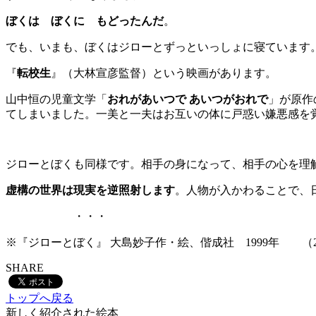
ぼくは ぼくに もどったんだ
。
でも、いまも、ぼくはジローとずっといっしょに寝ています
『
転校生
』（大林宣彦監督）という映画があります。
山中恒の児童文学「
おれがあいつで あいつがおれで
」が原作
てしまいました。一美と一夫はお互いの体に戸惑い嫌悪感を
ジローとぼくも同様です。相手の身になって、相手の心を理
虚構の世界は現実を逆照射します
。人物が入かわることで、
・・・
※『ジローとぼく』 大島妙子作・絵、偕成社 1999年 （2019
SHARE
トップへ戻る
新しく紹介された絵本