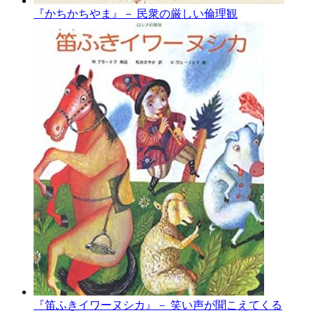
『かちかちやま』－ 民衆の厳しい倫理観
『笛ふきイワーヌシカ』－ 笑い声が聞こえてくる