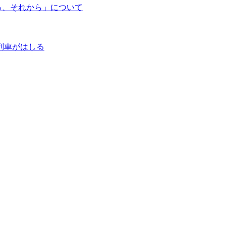
っ、それから」について
列車がはしる