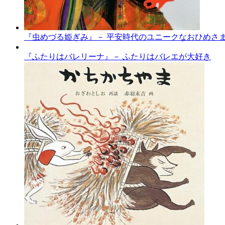
『虫めづる姫ぎみ』－ 平安時代のユニークなおひめさ
『ふたりはバレリーナ』－ ふたりはバレエが大好き