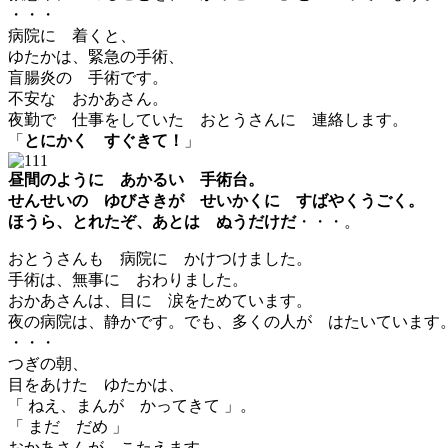
・・・
病院に 着くと、
ゆたかは、緊急の手術、
盲腸炎の 手術です。
不安な おかあさん。
夜勤で 仕事をしていた おとうさんに 連絡します。
「
とにかく すぐきて！
」
昼間のように あかるい 手術台。
せんせいの ゆびさきが せいかくに すばやくうごく。
ほうら、とれたぞ、あとは ぬうだけだ
・・・。
おとうさんも 病院に かけつけました。
手術は、無事に おわりました。
おかあさんは、目に 涙をためています。
夜の病院は、静かです。でも、多くの人が はたいています
・・・
つぎの朝、
目をあけた ゆたかは、
「 ねえ、まんが かってきて 」。
「 まだ だめ 」
おかあさんが こたえます。