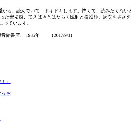
感
から、読んでいて ドキドキします。怖くて、読みたくないと
わった安堵感、てきぱきとはたらく医師と看護師、病院をささ
こっています。
館書店、 1985年 （2017/9/3）
だ！」
どうぞ
く