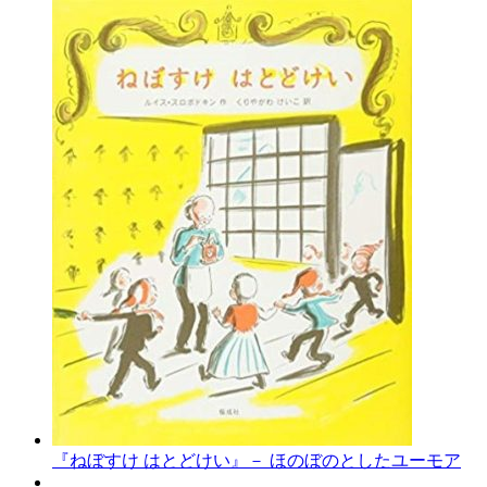
『ねぼすけ はとどけい』－ ほのぼのとしたユーモア