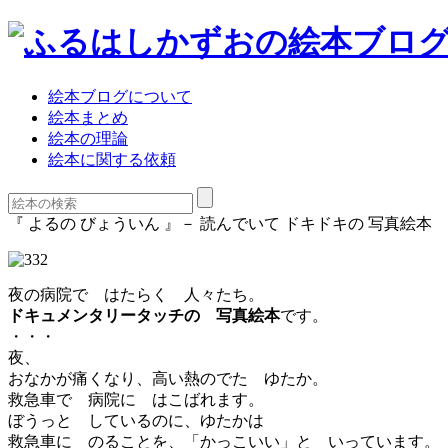
絵本ブログについて
絵本まとめ
絵本の理論
絵本に関する依頼
『 よるの びょういん 』－ 読んでいて ドキドキの 写真絵本
夜の病院で はたらく 人々たち。
ドキュメンタリータッチの 写真絵本
です。
・・・
夜、
おなかが痛くなり、高い熱のでた ゆたか。
救急車で 病院に はこばれます。
ぼうっと しているのに、ゆたかは
救急車に のることを、「かっこいい」と いっています。