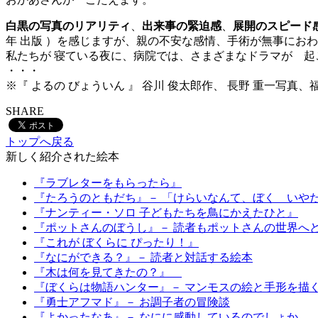
白黒の写真のリアリティ
、
出来事の緊迫感
、
展開のスピード
年 出版 ）を感じますが、親の不安な感情、手術が無事にお
私たちが 寝ている夜に、病院では、さまざまなドラマが 起
・・・
※『 よるの びょういん 』 谷川 俊太郎作、 長野 重一写真、福音
SHARE
トップへ戻る
新しく紹介された絵本
『ラブレターをもらったら』
『たろうのともだち』－ 「けらいなんて、ぼく いや
『ナンティー・ソロ 子どもたちを鳥にかえたひと』
『ポットさんのぼうし』－ 読者もポットさんの世界へ
『これが ぼくらに ぴったり！』
『なにができる？』－ 読者と対話する絵本
『木は何を見てきたの？』
『ぼくらは物語ハンター』－ マンモスの絵と手形を描
『勇士アフマド』－ お調子者の冒険談
『よかったなあ』－ なにに感動しているのでしょか