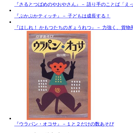
『さるとつばめのやおやさん』－ 語り手のことば「え
『ぶかぶかティッチ』－ 子どもは成長する！
『はしれ！ かもつたちのぎょうれつ』－ 力強く、貨物
『ウラパン・オコサ』－１と２だけの数あそび