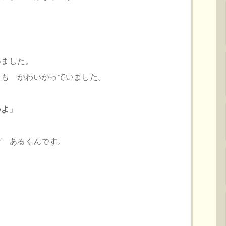
いました。
ても かわいがっていました。
いよ
」
げ あるくんです。