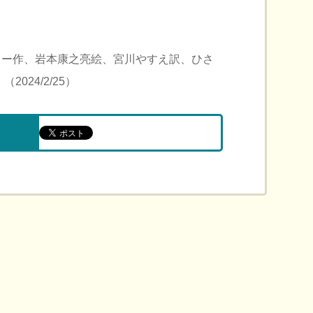
キー作、岩本康之亮絵、宮川やすえ訳、ひさ
024/2/25）