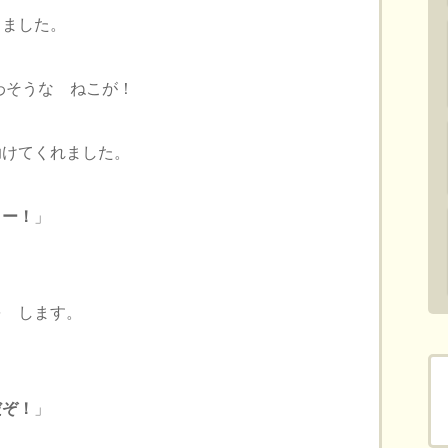
きました。
わそうな ねこが！
助けてくれました。
コー！
」
を します。
！
だぞ！
」