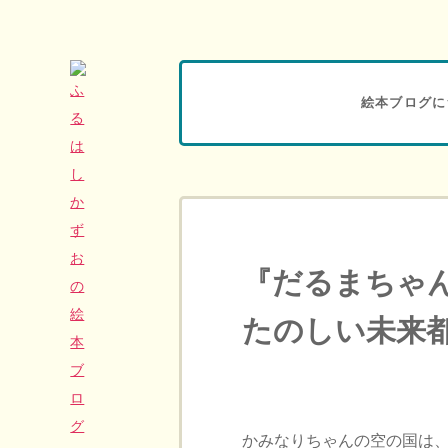
絵本ブログに
『だるまちゃ
たのしい未来
かみなりちゃんの空の国は