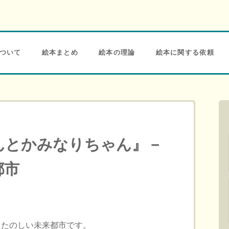
ついて
絵本まとめ
絵本の理論
絵本に関する依頼
んとかみなりちゃん』－
都市
、たのしい未来都市です。