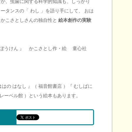
すが、虫歯に関する科学的知識も、しっかり
ータンスの「 わし 」を語り手にして、 おは
、かこさとしさんの独自性と
絵本創作の実験
の ぼうけん 』 かこさとし作・絵 童心社
はの はなし 』（ 福音館書店 ）『 むしばに
フレーベル館 ）という絵本もあります。