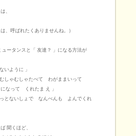
もは、
とは、呼ばれたくありませんね。）
ミュータンスと「 友達？ 」になる方法が
ないように 」
 むしゃむしゃたべて わがままいって
って くれたま え 」
そっとないしょで なんべんも よんでくれ
ば 聞くほど、