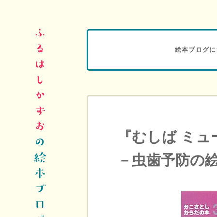
絵本ブログに
『むしば ミュ
－虫歯予防の