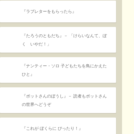
『ラブレターをもらったら』
『たろうのともだち』－ 「けらいなんて、ぼ
く いやだ！」
『ナンティー・ソロ 子どもたちを鳥にかえた
ひと』
『ポットさんのぼうし』－ 読者もポットさん
の世界へどうぞ
『これが ぼくらに ぴったり！』