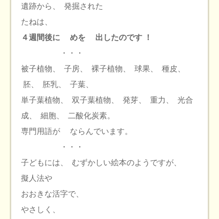
遺跡から、 発掘された
たねは、
４週間後に
めを 出したのです ！
・・・
被子植物、 子房、 裸子植物、 球果、 種皮、
胚、 胚乳、 子葉、
単子葉植物、 双子葉植物、 発芽、 重力、 光合
成、 細胞、 二酸化炭素。
専門用語が ならんでいます。
・・・
子どもには、 むずかしい絵本のようですが、
擬人法や
おおきな活字で、
やさしく、