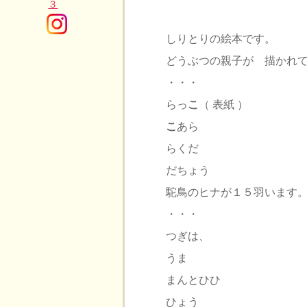
しりとりの絵本です。
どうぶつの親子が 描かれ
・・・
らっ
こ
（ 表紙 ）
こ
あら
らくだ
だちょう
駝鳥のヒナが１５羽います
・・・
つぎは、
うま
まんとひひ
ひょう