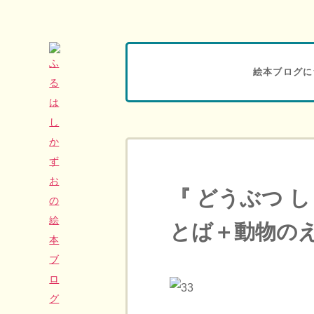
絵本ブログに
『 どうぶつ 
とば＋動物の