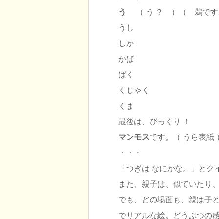
う
（ う ？ ）（ 鵜です
うし
しか
かば
ばく
くじゃく
くま
最後は、びっくり ！
マンモス
です。（ うら表紙 
・・・
「つぎは なにかな。」とク
また、親子は、似ていたり
でも、どの場面も、親は子
でリアルな絵。どうぶつの