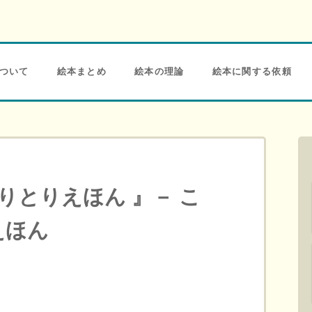
ついて
絵本まとめ
絵本の理論
絵本に関する依頼
しりとりえほん 』－ こ
えほん