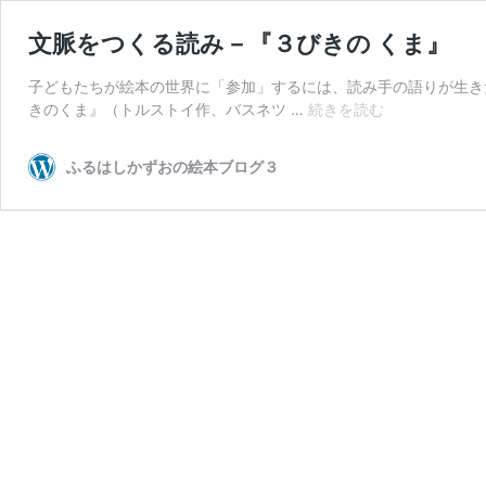
文脈をつくる読み－『３びきの くま』
子どもたちが絵本の世界に「参加」するには、読み手の語りが生き
文
きのくま』（トルストイ作、バスネツ …
続きを読む
脈
を
ふるはしかずおの絵本ブログ３
つ
く
る
読
み
－
『３
び
き
の
く
ま』