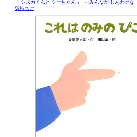
『 シズカくんと クーちゃん 』 － みんなが しあわせな
気持ちに