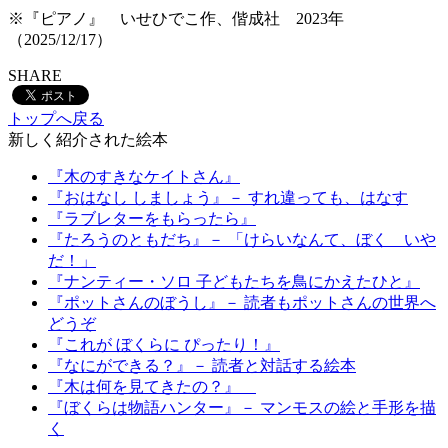
※『ピアノ』 いせひでこ作、偕成社 2023年
（2025/12/17）
SHARE
トップへ戻る
新しく紹介された絵本
『木のすきなケイトさん』
『おはなし しましょう』－ すれ違っても、はなす
『ラブレターをもらったら』
『たろうのともだち』－ 「けらいなんて、ぼく いや
だ！」
『ナンティー・ソロ 子どもたちを鳥にかえたひと』
『ポットさんのぼうし』－ 読者もポットさんの世界へ
どうぞ
『これが ぼくらに ぴったり！』
『なにができる？』－ 読者と対話する絵本
『木は何を見てきたの？』
『ぼくらは物語ハンター』－ マンモスの絵と手形を描
く