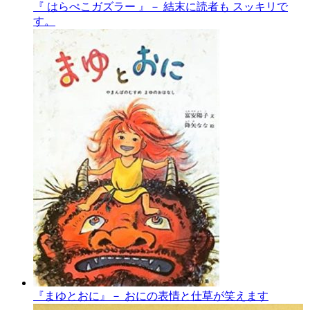
『 はらぺこガズラー 』－ 結末に読者も スッキリで
す。
『まゆとおに』－ おにの表情と仕草が笑えます