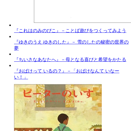
『これはのみのぴこ』－ことば遊びをつくってみよう
『ゆきのうえ ゆきのした』－ 雪のしたの秘密の世界の
夢
『ちいさなあなたへ』－母となる喜びと希望をかたる
『おばけって いるの？』－「おばけなんて いなー
い！」