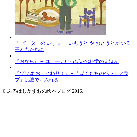
『 ピーターの いす 』－ いもうと や おとうとが いる
子どもたちに
『おなら』－ ユーモアいっぱいの科学のえほん
『ゾウは おことわり！』－「ぼくたちのペットクラ
ブ」は誰でも入れる
© ふるはしかずおの絵本ブログ 2016.