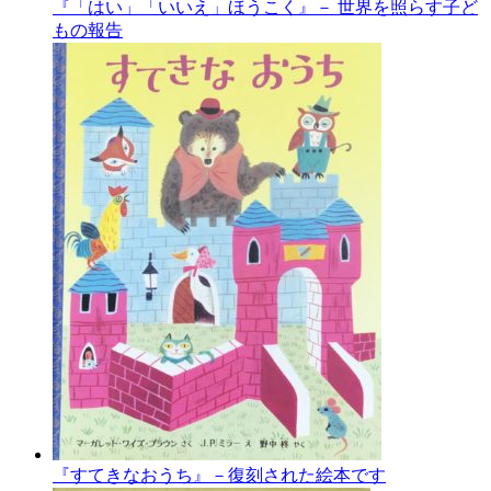
『「はい」「いいえ」ほうこく』－ 世界を照らす子ど
もの報告
『すてきなおうち』－復刻された絵本です