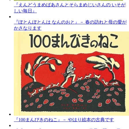
『えんどうまめばあさんとそらまめじいさんの いそが
しい毎日』
『ぽとんぽとんは なんのおと』－ 春の訪れと母の愛が
かさなります
『100まんびきのねこ』－ やはり絵本の古典です