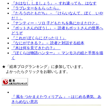
『おはなし しましょう』－ すれ違っても、はなす
『ラブレターをもらったら』
『たろうのともだち』－ 「けらいなんて、ぼく いや
だ！」
『ナンティー・ソロ 子どもたちを鳥にかえたひと』
『ポットさんのぼうし』－ 読者もポットさんの世界へ
どうぞ
『これが ぼくらに ぴったり！』
『なにができる？』－ 読者と対話する絵本
『木は何を見てきたの？』
『ぼくらは物語ハンター』－ マンモスの絵と手形を描
く
★「絵本ブログランキング」に参加しています。
よかったらクリックをお願いします。
『 風を つかまえたウィリアム 』－はじめる勇気、あ
きらめない意志