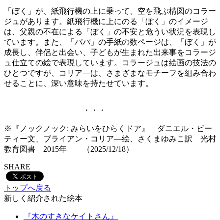
「ぼく」が、紙飛行機の上に乗って、空を飛ぶ構図のコラー
ジュがあります。紙飛行機に上にのる「ぼく」のイメージ
は、父親の不在による「ぼく」の不安と危うい状況を表現し
ています。また、「パパ」の手紙の数ページは、「ぼく」が
成長し、伴侶と出会い、子どもが生まれた出来事をコラージ
ュ仕立ての絵で表現しています。コラージュは絵画の技法の
ひとつですが、コリア―は、さまざまなモチーフを組み合わ
せることに、深い意味を持たせています。
・・・
※『ノックノック: みらいをひらくドア』 ダニエル・ビー
ティー文、ブライアン・コリア―絵、さくまゆみこ訳 光村
教育図書 2015年 （2025/12/18）
SHARE
トップへ戻る
新しく紹介された絵本
『木のすきなケイトさん』