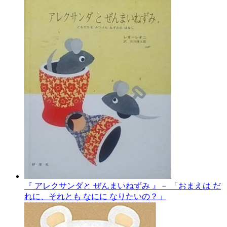
『 アレクサンダと ぜんまいねずみ 』－ 「おまえは だ
れに、それとも なにに なりたいの？」