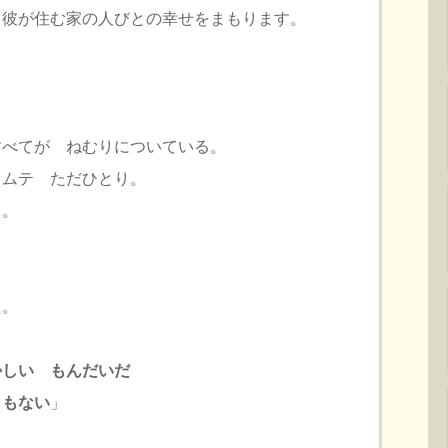
、彼が住む家の人びとの幸せをまもります。
すべてが ねむりについている。
トムテ ただひとり。
る。
た。
かしい もんだいだ
うもない
」