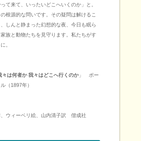
やって来て、いったいどこへいくのか」と。
ちの根源的な問いです。その疑問は解けるこ
し、しんと静まった幻想的な夜、今日も眠ら
、家族と動物たちを見守ります。私たちがす
うに。
我々は何者か 我々はどこへ行くのか
」 ポー
トル（1897年）
作、ウィーベリ絵、山内清子訳 偕成社