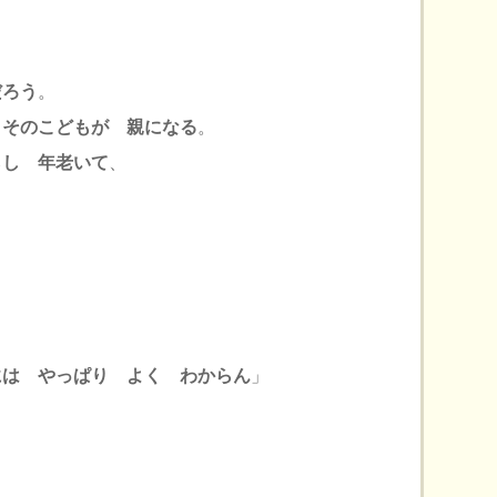
だろう
。
、そのこどもが 親になる
。
らし 年老いて
、
には やっぱり よく わからん
」