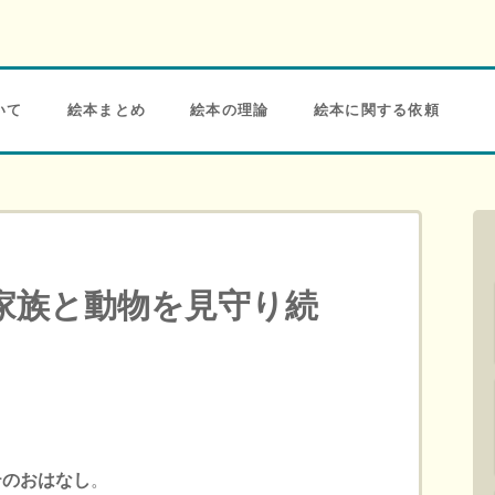
いて
絵本まとめ
絵本の理論
絵本に関する依頼
家族と動物を見守り続
テのおはなし
。