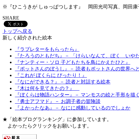
※『ひこうきが しゅっぱつします』 岡田光司写真、岡田康子作、
SHARE
トップへ戻る
新しく紹介された絵本
『ラブレターをもらったら』
『たろうのともだち』－ 「けらいなんて、ぼく いや
『ナンティー・ソロ 子どもたちを鳥にかえたひと』
『ポットさんのぼうし』－ 読者もポットさんの世界へ
『これが ぼくらに ぴったり！』
『なにができる？』－ 読者と対話する絵本
『木は何を見てきたの？』
『ぼくらは物語ハンター』－ マンモスの絵と手形を描
『勇士アフマド』－ お調子者の冒険談
『よかったなあ』－ なにに感動しているのでしょか
★「絵本ブログランキング」に参加しています。
よかったらクリックをお願いします。