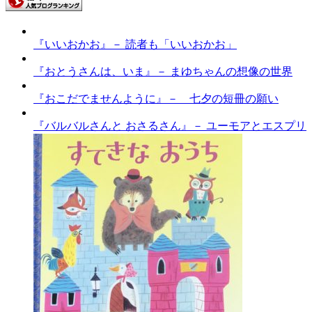
『いいおかお』－ 読者も「いいおかお」
『おとうさんは、いま』－ まゆちゃんの想像の世界
『おこだでませんように』－ 七夕の短冊の願い
『バルバルさんと おさるさん』－ ユーモアとエスプリ