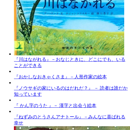
『川はながれる』－おなじときに、どこにでも、いる
ことができる
『おかしなおきゃくさま』－人形作家の絵本
『ノウサギの家にいるのはだれだ？』 － 読者は誰だか
知っています
『 かん字のうた 』－ 漢字と出会う絵本
『ねずみのとうさんアナトール』－みんなに喜ばれる
幸せ