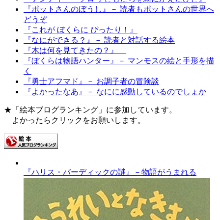
『ポットさんのぼうし』－ 読者もポットさんの世界へ
どうぞ
『これが ぼくらに ぴったり！』
『なにができる？』－ 読者と対話する絵本
『木は何を見てきたの？』
『ぼくらは物語ハンター』－ マンモスの絵と手形を描
く
『勇士アフマド』－ お調子者の冒険談
『よかったなあ』－ なにに感動しているのでしょか
★「絵本ブログランキング」に参加しています。
よかったらクリックをお願いします。
『ハリス・バーディックの謎』－物語がうまれる