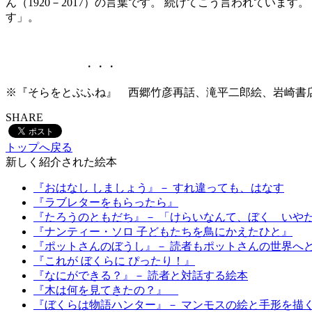
ん（1920－2017）の言葉です。 続けてこう言われてい
す」。
・・・
※『そらをとぶふね』 西郷竹彦再話、滝平二郎絵、岩崎書店、199
SHARE
トップへ戻る
新しく紹介された絵本
『おはなし しましょう』－ すれ違っても、はなす
『ラブレターをもらったら』
『たろうのともだち』－ 「けらいなんて、ぼく いや
『ナンティー・ソロ 子どもたちを鳥にかえたひと』
『ポットさんのぼうし』－ 読者もポットさんの世界へ
『これが ぼくらに ぴったり！』
『なにができる？』－ 読者と対話する絵本
『木は何を見てきたの？』
『ぼくらは物語ハンター』－ マンモスの絵と手形を描