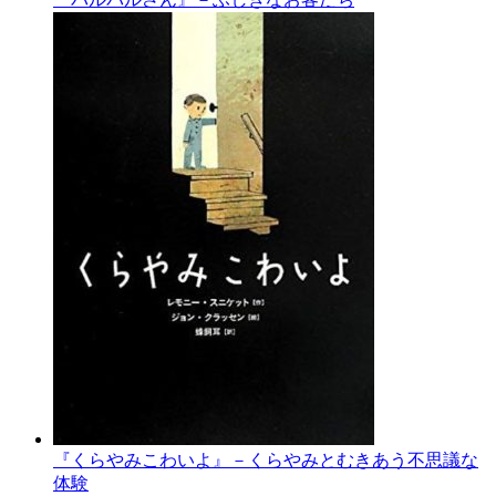
『くらやみこわいよ』－くらやみとむきあう不思議な
体験