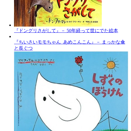
『ドングリさがして』－ 50年経って世にでた絵本
『ちいさいモモちゃん あめこんこん』－ まっかな傘
と長ぐつ