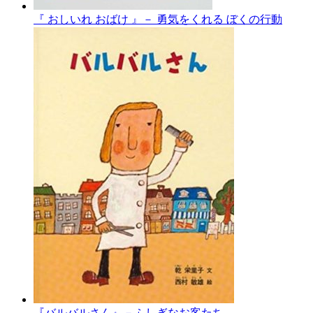
『 おしいれ おばけ 』－ 勇気をくれる ぼくの行動
『バルバルさん』－ふしぎなお客たち