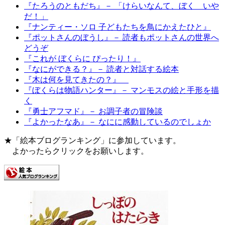
『たろうのともだち』－ 「けらいなんて、ぼく いや
だ！」
『ナンティー・ソロ 子どもたちを鳥にかえたひと』
『ポットさんのぼうし』－ 読者もポットさんの世界へ
どうぞ
『これが ぼくらに ぴったり！』
『なにができる？』－ 読者と対話する絵本
『木は何を見てきたの？』
『ぼくらは物語ハンター』－ マンモスの絵と手形を描
く
『勇士アフマド』－ お調子者の冒険談
『よかったなあ』－ なにに感動しているのでしょか
★「絵本ブログランキング」に参加しています。
よかったらクリックをお願いします。