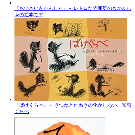
『ちいさいきかんしゃ』－ レトロな雰囲気のきかんし
ゃの絵本です
『ばけくらべ』－ きつねとたぬきの化かしあい、知恵
くらべ