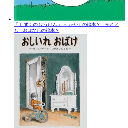
『 しずくの ぼうけん 』－ かがくの絵本？ それと
も おはなしの絵本？